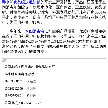
毒水
和
食品级次氯酸钠
的研发生产及销售，产品广泛应用于空
间消毒杀菌除臭、饮用水净化、医疗保健、卫生疾控、食品保
鲜、种植养殖等领域，潍坊市科源食品助剂厂现有厂房5000余
平米，资质齐全，所有产品均严格按照国标及相关行业标准执
行，为国内外客户服务。
多年来，
八四消毒液
以可靠的产品质量，优质的售后服务
赢得了国内外用户的信赖和好评，公司成立十多年来在工业级
次氯酸钠,漂白水,次氯酸钠消毒剂,次氯酸钠技术方面积累了丰
富的经验，配备了一批专业的水处理技术人员，对售后出现的
问题能快速给出解决方案。
公司名称：潍坊市科源食品助剂厂
24小时全国客服热线：
18653668101 张经理
15624212888 王经理
15662562601 游经理
公司座机：0536-4101777