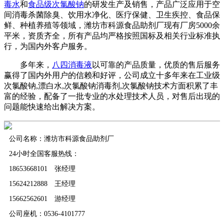
毒水
和
食品级次氯酸钠
的研发生产及销售，产品广泛应用于空
间消毒杀菌除臭、饮用水净化、医疗保健、卫生疾控、食品保
鲜、种植养殖等领域，潍坊市科源食品助剂厂现有厂房5000余
平米，资质齐全，所有产品均严格按照国标及相关行业标准执
行，为国内外客户服务。
多年来，
八四消毒液
以可靠的产品质量，优质的售后服务
赢得了国内外用户的信赖和好评，公司成立十多年来在工业级
次氯酸钠,漂白水,次氯酸钠消毒剂,次氯酸钠技术方面积累了丰
富的经验，配备了一批专业的水处理技术人员，对售后出现的
问题能快速给出解决方案。
公司名称：潍坊市科源食品助剂厂
24小时全国客服热线：
18653668101 张经理
15624212888 王经理
15662562601 游经理
公司座机：0536-4101777