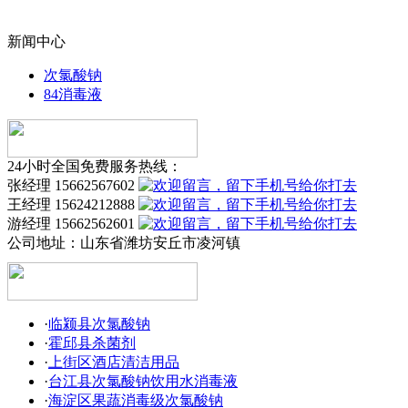
新闻中心
次氯酸钠
84消毒液
24小时全国免费服务热线：
张经理 15662567602
王经理 15624212888
游经理 15662562601
公司地址：
山东省潍坊安丘市凌河镇
·
临颍县次氯酸钠
·
霍邱县杀菌剂
·
上街区酒店清洁用品
·
台江县次氯酸钠饮用水消毒液
·
海淀区果蔬消毒级次氯酸钠