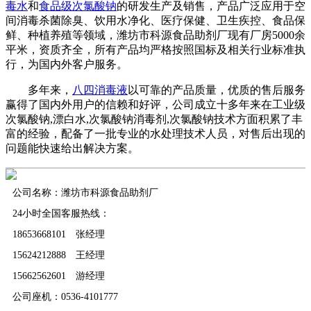
毒水
和
食品级次氯酸钠
的研发生产及销售，产品广泛应用于空
间消毒杀菌除臭、饮用水净化、医疗保健、卫生疾控、食品保
鲜、种植养殖等领域，潍坊市科源食品助剂厂现有厂房5000余
平米，资质齐全，所有产品均严格按照国标及相关行业标准执
行，为国内外客户服务。
多年来，
八四消毒液
以可靠的产品质量，优质的售后服务
赢得了国内外用户的信赖和好评，公司成立十多年来在工业级
次氯酸钠,漂白水,次氯酸钠消毒剂,次氯酸钠技术方面积累了丰
富的经验，配备了一批专业的水处理技术人员，对售后出现的
问题能快速给出解决方案。
公司名称：潍坊市科源食品助剂厂
24小时全国客服热线：
18653668101 张经理
15624212888 王经理
15662562601 游经理
公司座机：0536-4101777